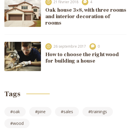
21 février 2018
4
Oak house 3×8, with three rooms
and interior decoration of
rooms
26 septembre 2017
0
How to choose the right wood
for building a house
Tags
oak
pine
sales
trainings
wood