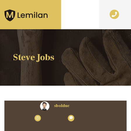
Steve Jobs
sbolduc
Houses
29 août 2017
0 comments