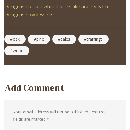
Design is not just what it looks like and feels like.
Design is how it works.
oak
pine
sales
trainings
wood
Post
navigation
Add Comment
Your email address will not be published. Required
fields are marked *