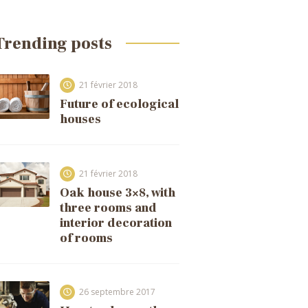
Trending posts
21 février 2018
Future of ecological
houses
21 février 2018
Oak house 3×8, with
three rooms and
interior decoration
of rooms
26 septembre 2017