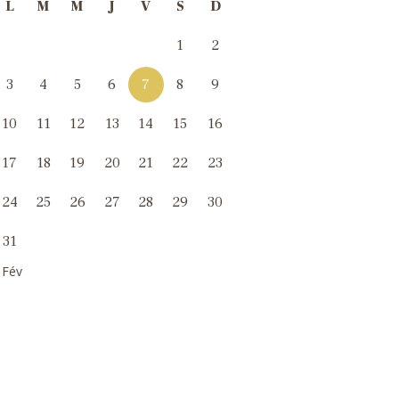
L
M
M
J
V
S
D
1
2
3
4
5
6
7
8
9
10
11
12
13
14
15
16
17
18
19
20
21
22
23
24
25
26
27
28
29
30
31
 Fév