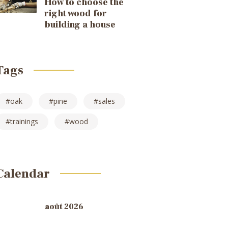
How to choose the
right wood for
building a house
Tags
oak
pine
sales
trainings
wood
Calendar
août 2026